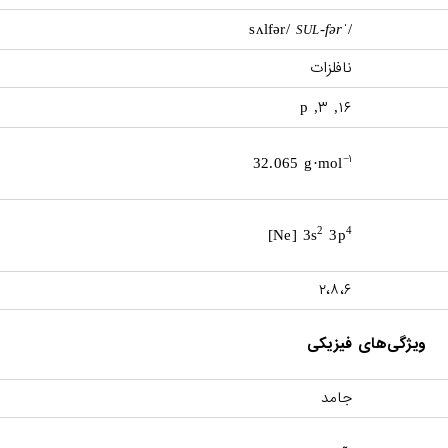
-fər
/ˈsʌlfər/
SUL
نافلزات
۳
۱۶
, p
,
۱
−
32.065 g·mol
2
4
[Ne] 3s
3p
۲،۸،۶
ویژگی‌های فیزیکی
جامد