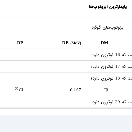
پایدارترین ایزوتوپ‌ها
ایزوتوپ‌های گوگرد
DP
DE
DM
(MeV)
ست که
نوترون دارد
s
16
ست که
نوترون دارد
s
17
ست که
نوترون دارد
s
18
35
−
Cl
0.167
β
ست که
نوترون دارد
s
20