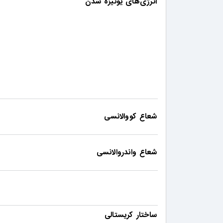
انرژی‌های یونیزه شدن
شعاع کووالانسی
شعاع واندروالانسی
ساختار کریستالی