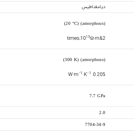
دیامغناطیس
(20 °C) (amorphous)
15
Ω·m
2&times;10
(300 K) (amorphous)
−1
−1
·K
0.205 W·m
7.7 GPa
2.0
7704-34-9