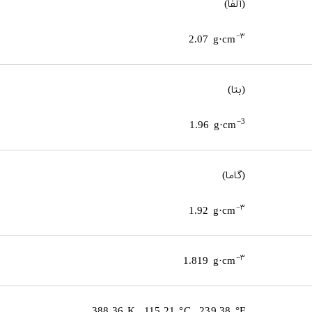
آلفا
(
)
۳
−
2.07 g·cm
بتا
(
)
−3
1.96 g·cm
گاما
(
)
۳
−
1.92 g·cm
۳
−
1.819 g·cm
388.36 K, 115.21 °C, 239.38 °F