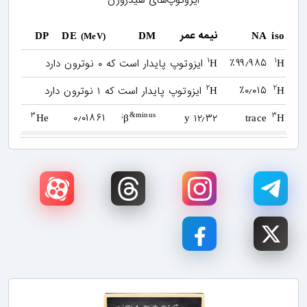
ایزوتوپ‌های هیدروژن
نیمه عمر
DP
DE
DM
NA
iso
(MeV)
۱
۱
٪۹۹٫۹۸۵
ایزوتوپ پایدار است که ۰ نوترون دارد
H
H
۲
۲
٪۰٫۰۱۵
ایزوتوپ پایدار است که ۱ نوترون دارد
H
H
۳
۳
۰٫۰۱۸۶۱
۱۲٫۳۲
&minus;
He
β
y
trace
H