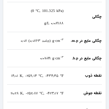
(0 °C, 101.325 kPa)
چگالی
۰٫۰۸۹۸۸
g/L
۳
چگالی مایع در
۰٫۰۷۶۳ جامد
۰٫۰۷
−
(
)
g·cm
m.p.
۳
چگالی مایع در
۰٫۰۷۰۹۹
−
g·cm
b.p.
نقطه ذوب
۱۴٫۰۱
۲۵۹٫۱۴
۴۳۴٫۴۵
K, -
°C, -
°F
نقطه جوش
۲۰٫۲۸
۲۵۲٫۸۷
۴۲۳٫۱۷
K, -
°C, -
°F