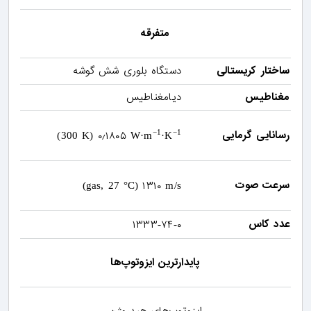
متفرقه
ساختار کریستالی
دستگاه بلوری شش گوشه
مغناطیس
دیامغناطیس
رسانایی گرمایی
۰٫۱۸۰۵
−1
−1
(300 K)
W·m
·K
سرعت صوت
۱۳۱۰
(gas, 27 °C)
m/s
عدد کاس
۱۳۳۳
۷۴
۰
-
-
پایدارترین ایزوتوپ‌ها