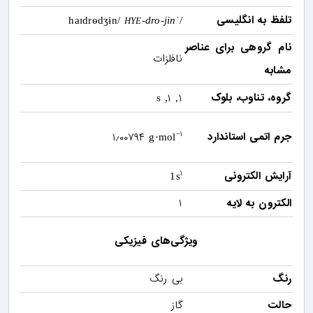
تلفظ به انگلیسی
-dro-jin
/ˈhaɪdrɵdʒɨn/
HYE
نام گروهی برای عناصر
نافلزات
مشابه
گروه، تناوب، بلوک
۱
۱
, s
,
۱
جرم اتمی استاندارد
۱٫۰۰۷۹۴
−
g·mol
۱
آرایش الکترونی
1s
الکترون به لایه
۱
ویژگی‌های فیزیکی
رنگ
بی رنگ
حالت
گاز