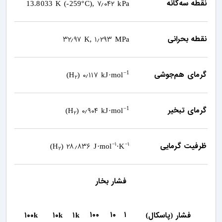
نقطه سه‌گانه
۷٫۰۴۲
13.8033 K (-259°C),
kPa
نقطه بحرانی
۳۲٫۹۷
۱٫۲۹۳
K,
MPa
گرمای هم‌جوشی
۰٫۱۱۷
−1
(H
)
kJ·mol
۲
گرمای تبخیر
۰٫۹۰۴
−1
(H
)
kJ·mol
۲
۱
۱
ظرفیت گرمایی
۲۸٫۸۳۶
−
−
(H
)
J·mol
·K
۲
فشار بخار
۱۰۰
۱۰
۱
فشار
پاسکال
۱
۱۰
۱۰۰
k
k
k
)
(