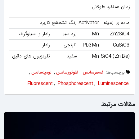
زمان عملکرد طولانی
ماده ی زمینه
Activator
رنگ تشعشع
کاربرد
Zn2SiO4
Mn
زرد سبز
رادار و اسیلوگراف
CaSiO3
Pb3Mn
نارنجی
رادار
(Zn,Be).SiO4
Mn
سفید
تلویزیون های دقیق
برچسب‌ها:
فسفرسانس
,
فلوئورسانس
,
لومینسانس
,
Fluorescent
,
Phosphorescent
,
Luminescence
مقالات مرتبط