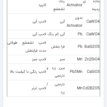
ماده ی
رنگ
Activator
کاربرد
زمینه
تشعشع
بدون
CaWO4
آبی
لامپ آبی
Activator
CaWO4
Pb
آبی کم رنگ
لامپ آبی
لامپ تشعشع طولانی
BaSi2O5
Pb
فرا بنفش
مدت فرابنفش
Zn2SiO4
Mn
سبز
لامپ سبز
بین زرد و
CaSiO3
Pb3Mn
لامپ رنگی با کیفیت بالا
نارنجی
نارنجی /
Cd2B2O5
Mn
لامپ ترنر
زرد