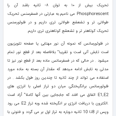
تحریک بیش از ۱۰ به توان ۸- ثانیه باشد آن را
Phosphorescent می نامیم.به عبارتی در فسفرسنس تحریک
طولانی تر و تشعشع طولانی تری داریم و در فلوئورسنس
تحریک کوتاهتر تر و تشعشع کوتاهتری تری داریم.
در فلوئورسانس که نمونه آن نور مهتابی یا صفحه تلویزیون
است تابش آنی است و تقریبا” بلافاصله بعد از قطع نور تمام
میشود . در حالی که در فسفرسانس ماده بعد از قطع نور نیز تا
مدتی به تابش ادامه میدهد که مقدار آن بسته به ماده مورد
استفاده می تواند از چند ثانیه تا چندین روز طول بکشد . در
فلوئورسانس برانگیختگی میان دو تراز اصلی با انرژی های
E1,E2 اتفاق می افتد که جابجایی بین أنها کاملا” أزاد است
.الکترون با دریافت انرژی بر انگیخته شده وبه تراز E2 می رود
وپس از 8تا 10 ثانیه دوباره به تراز اول بر می گردد و فتونی با