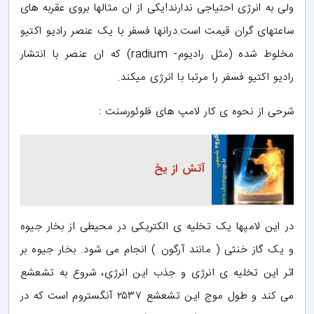
ولی به انرژی احتیاجی ندارند!یکی از ان مثالها بروی عقربه های
ساعتهای گران قیمت است.درانها فسفر با یک عنصر رادیو اکتیو
مخلوط شده (مثل رادیوم- radium) که ان عنصر با انتشار
رادیو اکتیو فسفر را مرتبا با انرژی میکند.
شرحی از نحوه ی کار لامپ های فلوئورسنت :
آتش از یخ
در این لامپها یک تخلیه ی الکتریکی در محیطی از بخار جیوه
و یک گاز خنثی ( مانند آرگون ) انجام می شود. بخار جیوه بر
اثر این تخلیه ی انرژی و جذب این انرژی، شروع به تشعشع
می کند و طول موج این تشعشع ۲۵۳۷ آنگستروم است که در