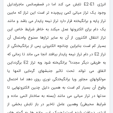
انرژی E2-E1 تابش می کند اما در فسفرسانس ماجرابدلیل
وجود یک تراز میانی کمی پیچیده تر است این تراز که مابین
تراز پایه و برانگیخته قرار دارد تراز نیمه پایدار می باشد و مانند
یک دام برای الکترونها عمل میکند به خاطر شرایط خاص این
تراز انتقال الکترون از أن به سایر ترازها ممنوع واحتمال أن
بسیار کم است بنابراین چنانچه الکترونی پس از برانگیختگی از
تراز E2 در دام تراز نیمه پایدار بیافتد انجا می ماند تا زمانی که
به طریقی دیگر مجددا” برانگیخته شود وبه تراز E2 برگردداین
اتفاق می تواند تحت تاثیر جنبشهای گرمایی اتمها یا
مولکولهای مجاور ویا برانگیختگی نوری روی دهد اما احتمال
وقوع أن بسیار کم است به همین دلیل چنین الکترونهایی تا
مدتها در تراز میانی می مانند (بسته به ساختار اتمی ماده و
شرایط محیطی) وهمین عامل تاخیر در باز تابش بخشی از
انرژی دریافت شده است.تحریک این ماده ها به گونه های