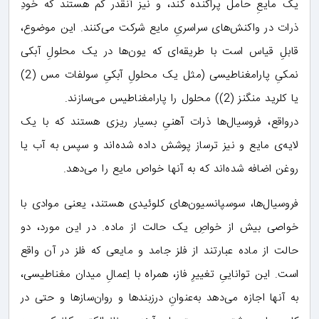
یک مایعِ حامل پراکنده کند، و نیز آنقدر کم هستند که خودِ
ذرات در واکنش‌های سراسریِ مایع شرکت می‌کنند. این موضوع،
قابلِ قیاس است با طریقه‌ای که یون‌ها در یک محلولِ آبکی
نمکیِ پارامغناطیسی (مثل یک محلولِ آبکیِ سولفات مس (2)
یا کلرید منگنز (2)) محلول را پارامغناطیس می‌سازند.
درواقع، فروسیال‌ها ذرات آهنیِ بسیار ریزی هستند که با یک
لایه‌ی مایع و نیز ترساز پوشش داده شده‌اند و سپس به آب یا
روغن اضافه شده‌اند که به آنها خواص مایع را می‌دهد.
فروسیال‌ها، سوسپانسیون‌های کلوئیدی هستند، یعنی موادی با
خواصی بیش از خواصِ یک حالت از ماده. در این مورد، دو
حالت از ماده عبارتند از فلز جامد و مایعی که فلز در آن واقع
است. این تواناییِ تغییرِ فاز، همراه با اِعمالِ میدان مغناطیسی،
به آنها اجازه می‌دهد به‌عنوانِ درزبندها و روان‌سازها و حتی در