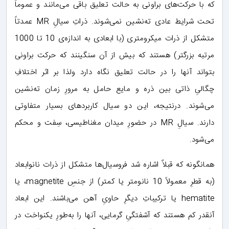
که با حرکت‌های براونی به حالت تعلیق باقی می‌مانند و عموماً
تحت شرایط عادی ته‌نشین نمی‌شوند. ذراتِ سیالِ MR عمدتاً
متشکل از ذرات میکرومتری (با ابعادی به اندازه‌ی 10 تا 1000
مرتبه بزرگتر) هستند که بیش از آن سنگینند که حرکت براونی
بتواند آنها را در حالت تعلیق نگاه دارد ولذا بر اثر اختلافِ
چگالیِ ذاتی بین ذره و مایع حامل به مرورِ زمان ته‌نشین
می‌شوند. درنتیجه، این دو سیال کاربردهای بسیار متفاوتی
دارند. سیالِ MR در حضورِ میدان مغناطیسی، سِفت و محکم
می‌شود.
همانگونه که قبلاٌ اشاره شد فروسیال‌ها متشکل از ذرات نانوابعاد
(به قطرِ معمولاً 10 نانومتر یا کمتر) از جنسِ magnetite، یا
hematite یا ترکیباتِ دیگرِ حاویِ آهن می‌باشند. این ابعاد
آنقدر کم هستند که آشفتگیِ گرمایی، آنها را به‌طورِ یکنواخت در