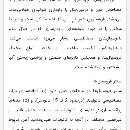
یا بارپذیری‌های چرخشی، نیاز به سیال‌هایی مغناطیسی با
مغناطشِ قوی و درعین‌حال با پایداری کلوئیدیِ طولانی‌مدت
می‌باشد. فراهم‌آوریِ همزمانِ این الزمات، مشکل است و شرایط
سختی را در مورد پروسه‌های پایدارسازی که در خلال سنتز
نانوسیال‌های مغناطیسی به‌کار می‌رود ایجاب می‌کند.
درحالِ‌حاضر، ترکیب، ساختمان و خواص انواع مختلف
فروسیال‌ها، و همچنین کاربرهای صنعتی و پزشکی-زیستی آنها
مشخص و ارائه شده است.
سنتز فروسیال‌ها
سنتز فروسیال‌ها دو مرحله‌ی اصلی دارد: (a) آماده‌سازی ذرات
مغناطیسیِ نانوابعاد (درحدود 2 تا 15 نانومتر)، و (b) متعاقباً
پراکنده‌سازی/پایدارسازیِ نانوذرات در مایعات حامل قطبی و
غیرقطبی مختلف. در آنچه به نانوذرات هیدروکسید آهن مربوط
می‌شود مؤثرترین روش، پروسه‌ی ته‌نشینی همزمان شیمیایی