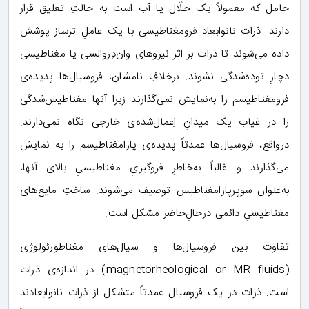
حامل که معمولاً یک حلّال یا آب است به حالتِ تعلیق قرار
دارند. ذرات نانوابعاد فرومغناطیسی با یک عاملِ ترساز پوشش
داده می‌شوند تا ذرات بر اثر نیروهای وان‌دِروالسی یا مغناطیسی
دچارِ توده‌شدگی نشوند. برخلافِ نامشان، فروسیال‌ها پدیده‌ی
فرومغناطیسم را به‌نمایش نمی‌گذارند زیرا آنها مغناطیس‌شدگی
را در غیاب یک میدانِ اِعمال‌شده‌ی خارجی نگاه نمی‌دارند.
درواقع، فروسیال‌ها عمدتاً پدیده‌ی پارامغناطیسم را به نمایش
می‌گذارند و غالباً به‌خاطرِ فروگیریِ مغناطیسیِ بالای آنها،
به‌عنوان سوپرپارامغناطیس توصیف می‌شوند. ساختِ مایع‌های
مغناطیسیِ دائمی درحالِ‌حاضر مشکل است.
تفاوت بین فروسیال‌ها و سیال‌های مغناطورئولوژی
(magnetorheological or MR fluids) در اندازه‌ی ذرات
است. ذرات در یک فروسیال عمدتاً متشکل از ذرات نانوابعادند