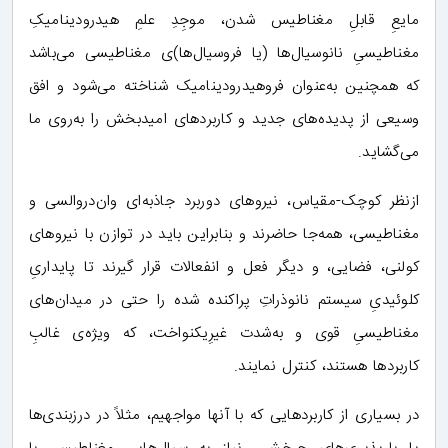
مایعِ قابلِ مغناطیس شدن، موجِدِ علمِ هیدرودینامیکِ
مغناطیسیِ نانوسیال‌ها (یا فروسیال‌ها)ی مغناطیسی می‌باشد
که همچنین به‌عنوان فروهیدرودینامیک شناخته می‌شود و افق
وسیعی از پدیده‌های جدید و کاربردهای امیدبخش را به‌روی ما
می‌گشاید.
ازنظر کوچک-مقیاس، نیروهای دوربرد جاذبه‌ای وان‌دروالسی و
مغناطیسی، همه‌جا حاضرند و بنابراین باید در توازن با نیروهای
کولنی، فضایی، و دیگر فعل و انفعالات قرار گیرند تا پایداریِ
کلوئیدیِ سیستم نانوذراتِ پراکنده شده را حتی در میدان‌های
مغناطیسیِ قوی و به‌شدت غیرِیکنواخت، که ویژه‌ی غالبِ
کاربردها هستند، کنترل نمایند.
در بسیاری از کاربردهایی که با آنها مواجهیم، مثلاً در درزبندی‌‌ها