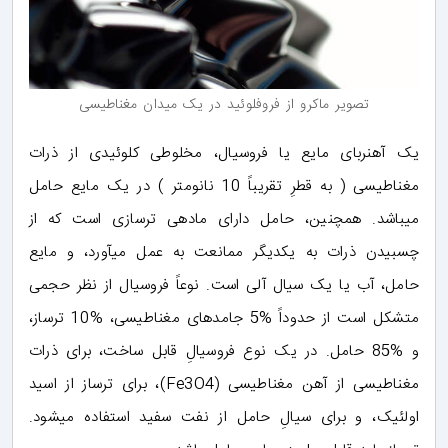
تصویر ماکرو از فروفلوئید در یک میدان مغناطیسی
یک آهنربای مایع یا فروسیال، مخلوطی کلوئیدی از ذرات
مغناطیسی ( به قطرِ تقریباً 10 نانومتر ) در یک مایع حامل
میباشد. همچنین، حامل دارای مادهی ترسازی است که از
چسبیدن ذرات به یکدیگر ممانعت به عمل میآورد، و مایع
حامل، آب یا یک سیال آلی است. نوعاً فروسیال از نظر حجمی
متشکل است از حدوداً %5 جامدهای مغناطیسی، %10 ترساز،
و %85 حامل. در یک نوع فروسیالِ قابل ساخت، برای ذرات
مغناطیسی از آهن مغناطیسی (Fe3O4)، برای ترساز از اسید
اولئیک، و برای سیالِ حامل از نفت سفید استفاده میشود.