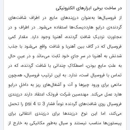
در ساخت برخی ابزارهای الکترونیکی
از فروسیال‌ها به‌عنوان درزبندهای مایع در اطراف شافت‌های
گردنده‌ی درایوِ هارددیسک‌ها استفاده می‌شود. در اطراف و در
مجاورتِ نزدیکِ شافتِ گردنده، آهنربا وجود دارد. مقدار کمی
فروسیال که در گاف بین آهنربا و شافت واقع می‌شود با جذب
شدنش به آهنربا در سرِ جایِ خود ثابت می‌مانَد و در عینِ حال
به علتِ مایع بودن، اصطکاکِ چندانی با شافت گردنده، که در
تماس با فروسیال است، ندارد. به این ترتیب فروسیال، همچون
مانعی برای ورود چیزها و آت و آشغال‌های ریز به داخلِ درایوِ
هارد عمل می‌کند. مهندسین شرکت فروتک اعتقاد دارند درزبندی
فروسیال روی شافت‌های گردنده نوعاً فشارِ 3 تا 4 psi را تحمل
می‌کند، اما این نوع درزبندها برای درزبندی انتقالی برای
پیستون‌ها مناسب نیستند و سیال به‌طورِ مکانیکی به خارج از