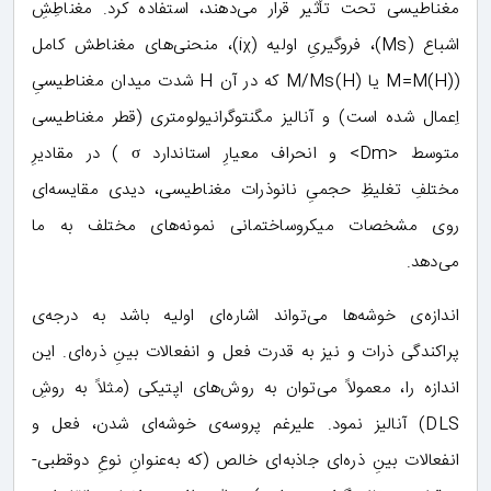
مغناطیسی تحت تأثیر قرار می‌دهند، استفاده کرد. مغناطِشِ
اشباع (Ms)، فروگیریِ اولیه (iχ)، منحنی‌های مغناطش کامل
(M=M(H) یا M/Ms(H) که در آن H شدت میدان مغناطیسیِ
اِعمال شده است) و آنالیز مگنتوگرانیولومتری (قطر مغناطیسی
متوسط <Dm> و انحراف معیارِ استاندارد σ ) در مقادیرِ
مختلفِ تغلیظِ حجمیِ نانوذرات مغناطیسی، دیدی مقایسه‌ای
روی مشخصات میکروساختمانی نمونه‌های مختلف به ما
می‌دهد.
اندازه‌ی خوشه‌ها می‌تواند اشاره‌ای اولیه باشد به درجه‌ی
پراکندگی ذرات و نیز به قدرت فعل و انفعالات بینِ ذره‌ای. این
اندازه را، معمولاً می‌توان به روش‌های اپتیکی (مثلاً به روشِ
DLS) آنالیز نمود. علیرغم پروسه‌ی خوشه‌ای شدن، فعل و
انفعالات بینِ ذره‌ای جاذبه‌ای خالص (که به‌عنوانِ نوعِ دوقطبی-