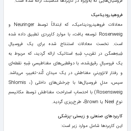
فروسیال‌هایی که به‌ویژه در کاربردها مناسبند، ارائه شده است.
فروهیدرودینامیک
معادلات فروهیدرودینامیک، که ابتدائاً توسط Neuringer و
Rosenweig توسعه یافت، با مواردِ کاربردی تطبیق داده شده
است. نخست معادلات استنتاج شده برای یک فروسیال
شِبهِ‌همگن در تقریبِ شِبهِ استاتیک ارائه گردید، که مربوط به
یک فروسیالِ رقیق‌شده، با دوقطبی‌های مغناطیسیِ شِبهِ نقطه‌ای
و رفتار لانژوینیِ مغناطش در یک میدان کُند-تغییر، می‌باشد.
سپس، مدلِ فروسیال‌ها با چرخش‌های داخلی (Shlomis ،
Rosensweig) با احتسابِ استراحت مغناطش توسط مکانیسم
نوعِ Neel یا Brown، طرح‌ریزی گردید.
کاربردهای صنعتی و زیستی-پزشکی
این کاربردها شامل موارد زیر است: