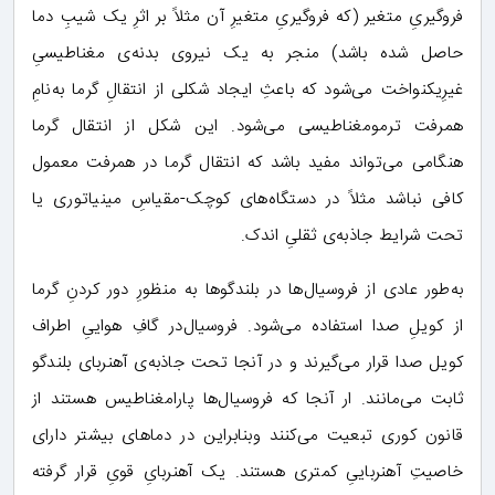
فروگیریِ متغیر (که فروگیریِ متغیرِ آن مثلاً بر اثرِ یک شیبِ دما
حاصل شده باشد) منجر به یک نیروی بدنه‌ی مغناطیسیِ
غیرِیکنواخت می‌شود که باعثِ ایجاد شکلی از انتقالِ گرما به‌‌نامِ
همرفت ترمومغناطیسی می‌شود. این شکل از انتقال گرما
هنگامی می‌تواند مفید باشد که انتقال گرما در همرفت معمول
کافی نباشد مثلاً در دستگاه‌های کوچک-مقیاسِ مینیاتوری یا
تحت شرایط جاذبه‌ی ثقلیِ اندک.
به‌طور عادی از فروسیال‌ها در بلندگوها به منظورِ دور کردنِ گرما
از کویلِ صدا استفاده می‌شود. فروسیال‌در گافِ هواییِ اطراف
کویل صدا قرار می‌گیرند و در آنجا تحت جاذبه‌ی آهنربای بلندگو
ثابت می‌مانند. ار آنجا که فروسیال‌ها پارامغناطیس هستند از
قانون کوری تبعیت می‌کنند وبنابراین در دماهای بیشتر دارای
خاصیتِ آهنرباییِ کمتری هستند. یک آهنربایِ قویِ قرار گرفته