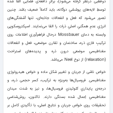
دوقطبی درنظر گرفته می‌شود)، براثرِ دافعه‌ی فضایی القا شده
توسطِ لایه‌های پوششیِ دوگانه، باید کاملاً ضعیف باشد. چنین
تصور می‌شود که فعل و انفعالات جاذبه‌ای، تنها آشفتگی‌های
انرژیِ عدمِ همگنیِ اصلیِ ذرات را القا می‌نمایند. اسپکتروسکوپی
وابسته به دمای Mossbauer درحال فراهم‌آوریِ اطلاعات روی
ترکیبِ فازیِ ذره، ساختمان و تقارن موضعی، فعل و انفعالات
مغناطیسیِ موضعی درون ذره و پدیده‌های استراحت
(relaxation) از نوع Neel می‌باشد.
خواص ناشی از جریان و تغییر شکل ماده و خواص هیدرولوژی
مغناطیسی. فروسیال‌ها به‌ویژه به ترکیب، کسر حجمی ذره، و
درجه‌ی پایداریِ کلوئیدیِ فروسیال‌ها، و نیز به شدت میدان
مغناطیسیِ اِعمال شده بستگی دارند. تاکنون، روش‌شناسیِ
تحقیقات روی خواص جریان و نتایج اصلی، با تأکیدی کامل بر