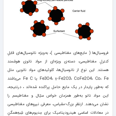
فروسیال‌ها ( مایع‌های مغناطیسی )، به‌ویژه نانوسیال‌های قابلِ
کنترلِ مغناطیسی، دسته‌ی ویژه‌ای از مواد نانوی هوشمند
هستند. این نوع از نانوسیال‌ها، کلوئیدهای مواد نانویی مثل
Fe3O4، γ-Fe2O3، CoFe2O4، Co، Fe یا Fe C می‌باشند
که به‌طور پایدار در یک مایع حامل پراکنده شده‌اند ، درنتیجه،
این مواد نانو به‌طور همزمان خواص سیّال و مغناطیسم را
نشان می‌دهند. ازنظرِ بزرگ-مقیاس، معرفی نیروهای مغناطیسی
در معادلات اساسی هیدرودینامیک برای مِدیوم‌های شِبهِ‌همگنِ