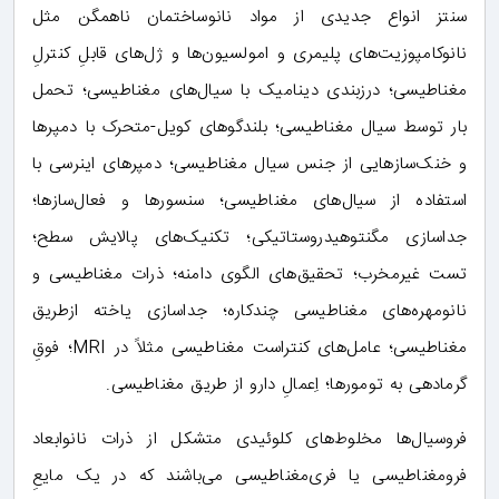
سنتز انواع جدیدی از مواد نانوساختمان ناهمگن مثل
نانوکامپوزیت‌های پلیمری و امولسیون‌ها و ژل‌های قابلِ کنترلِ
مغناطیسی؛ درزبندی دینامیک با سیال‌های مغناطیسی؛ تحمل
بار توسط سیال مغناطیسی؛ بلندگوهای کویل-متحرک با دمپرها
و خنک‌سازهایی از جنس سیال مغناطیسی؛ دمپرهای اینرسی با
استفاده از سیال‌های مغناطیسی؛ سنسورها و فعال‌سازها؛
جداسازی مگنتوهیدروستاتیکی؛ تکنیک‌های پالایش سطح؛
تست غیرمخرب؛ تحقیق‌های الگوی دامنه؛ ذرات مغناطیسی و
نانومهره‌های مغناطیسی چندکاره؛ جداسازی یاخته ازطریق
مغناطیسی؛ عامل‌های کنتراست مغناطیسی مثلاً در MRI؛ فوقِ
گرمادهی به تومورها؛ اِعمالِ دارو از طریق مغناطیسی.
فروسیال‌ها مخلوط‌های کلوئیدی متشکل از ذرات نانوابعاد
فرومغناطیسی یا فری‌مغناطیسی می‌باشند که در یک مایعِ