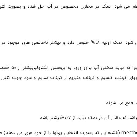
انجام می شود. نمک در مخازن مخصوص در آب حل شده و بصورت اشبا
می شود. نمک اولیه ۹۸% خلوص دارد و بیشتر ناخالصی های موجود د
این خالص سازی از هزینه بالایی بر خوردار است، چرا که نباید سخت
ک جمع می شوند.
دار آن در نمک نباید از ۰٫۷%بیشتر باشد.
الکترولیز با استفاده از غشا پیشرفته ممبراین memberane (غشاهایی که بصورت انتخابی یونها را از خود عبور می ده