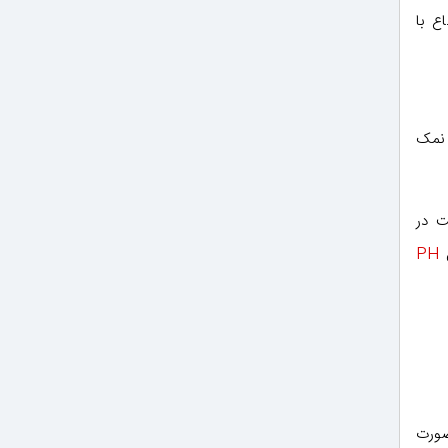
ع با
ر نمک
ی آب برای ورود به پروسس الکترولیزبیشتر از ۵۰ قسمت در
PH
ند) صورت