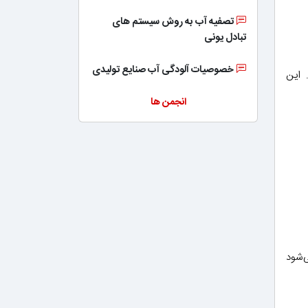
تصفیه آب به روش سیستم های
تبادل یونی
خصوصیات آلودگی آب صنایع تولیدی
رصدی از هیپوکلریت سدیم (NaOCl) در آب. این
انجمن ها
‌شود