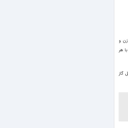
زن و
ا رطوبت با هر
 گاز