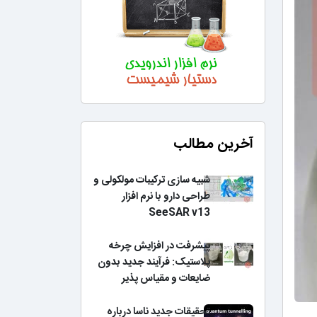
آخرین مطالب
شبیه سازی ترکیبات مولکولی و
طراحی دارو با نرم افزار
SeeSAR v13
پیشرفت در افزایش چرخه
پلاستیک: فرآیند جدید بدون
ضایعات و مقیاس پذیر
تحقیقات جدید ناسا درباره