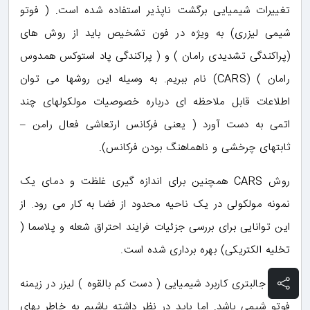
تغییرات شیمیایی برگشت ناپذیر استفاده شده است. ( فوتو
شیمی لیزری) به ویژه در فون تشخیص باید از روش های
(پراکندگی تشدیدی رامان ) و ( پراکندگی پاد استوکس همدوس
رامان ) (CARS) نام ببریم. به وسیله این روشها می توان
اطلاعات قابل ملاحظه ای درباره خصوصیات مولکولهای چند
اتمی به دست آورد ( یعنی فرکانس ارتعاشی فعال رامن –
ثابتهای چرخشی و ناهماهنگ بودن فرکانس).
روش CARS همچنین برای اندازه گیری غلظت و دمای یک
نمونه مولکولی در یک ناحیه محدود از فضا به کار می رود. از
این توانایی برای بررسی جزئیات فرایند احتراق شعله و پلاسما (
تخلیه الکتریکی) بهره برداری شده است.
شاید جالبتری کاربرد شیمیایی ( دست کم بالقوه ) لیزر در زیمنه
فوتو شیمی باشد. اما باید در نظر داشته باشیم به خاطر بهای