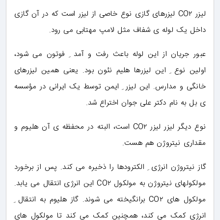
لیزر CO۲ لیزرهای گازی نوع خاصی از لیزر است که در آن گازی
داخل یک لوله ی شفاف مثل لامپ مهتابی می رود.
عبور جریان از این لوله باعث رفت و آمد ِ فوتون می شود،
اولین نوع ِ این لیزرها هلیم نئون بود. یعنی همین لیزرهای
خانگی و مدارس. این لیزر ِ ایمن توسط یک ایرانی در مؤسسه
ی بل به نام دکتر علی جوان اختراع شد.
نوع دیگر لیزر لیزر CO۲ است، البته در محفظه ی آن هلیوم و
مقداری نیتروژن هم هست.
گاز نیتروژن انرژی ِ الکترودها را ذخیره می کند. پس از برخورد
مولکولهای نیتروژن به مولکول CO۲ این انرژی انتقال می یابد.
مولکول های CO۲ برانگیخته می شوند. گاز هلیوم به انتقال ِ
انرژی کمک می کند، همچنین کمک می کند تا مولکول های