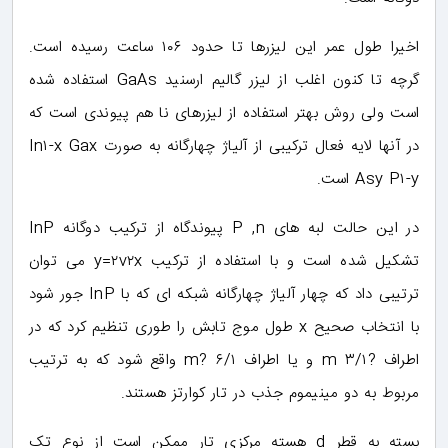
اخیرا طول عمر این لیزرها تا حدود ۱۰۶ ساعت رسیده است.
گرچه تا کنون اغلب از لیزر گالیم ارسنید GaAs استفاده شده
است ولی روش بهتر استفاده از لیزرهای نا هم پیوندی است که
در آنها لایه فعال ترکیبی از آلیاژ چهارگانه به صورت In۱-x Gax
Asy P۱-y است.
در این حالت لبه های P ,n پیوندگاه از ترکیب دوگانه InP
تشکیل شده است و با استفاده از ترکیب y=۲v۲x می توان
ترتیبی داد که چهار آلیاژ چهارگانه شبکه ای که با InP جور شود
با انتخاب صحیح x طول موج تابش را طوری تنظیم کرد که در
اطراف ?m ۳/۱ و یا اطراف ۶/۱ ?m واقع شود که به ترتیب
مربوط به دو مینیموم جذب در تار کوارتز هستند.
بسته به قطر d هسته مرکزی تار ممکن است از نوع تک