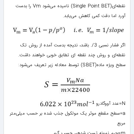
نقطه‌ای(Single Point BET) نامیده می‌شود Vm را بدست
آورد اما دقت کمی کاهش می‌یابد.
اگر فشار نسبی 3/. باشد، نتیجه بدست آمده از روش تک
نقطه‌ای و روش چند نقطه ای تطابق خوبی خواهند داشت.
سطح ویژه ماده(SBET) توسط معادله زیر تعریف می‌شود:
N=عدد آووگادرو
a=سطح مقطع موثر یک مولکول جذب شده بر حسب میلی‌متر
مربع
m=جرم نمونه تست شدهبر حسب گرم