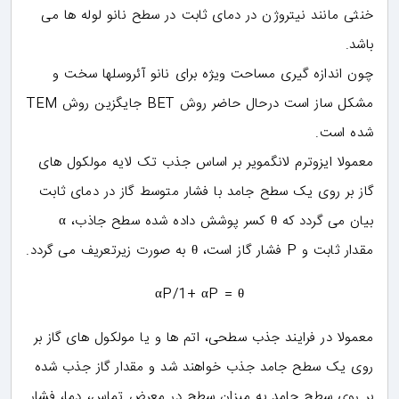
خنثی مانند نیتروژن در دمای ثابت در سطح نانو لوله ها می
باشد.
چون اندازه ­گیری مساحت ویژه برای نانو آئروسل­ها سخت و
مشکل ساز است درحال حاضر روش BET جایگزین روش TEM
شده است.
معمولا ایزوترم لانگمویر بر اساس جذب تک لایه مولکول های
گاز بر روی یک سطح جامد با فشار متوسط گاز در دمای ثابت
بیان می گردد که θ کسر پوشش داده شده سطح جاذب، α
مقدار ثابت و P فشار گاز است، θ به صورت زیرتعریف می گردد.
αP/1+ αP = θ
معمولا در فرایند جذب سطحی، اتم ها و یا مولکول های گاز بر
روی یک سطح جامد جذب خواهند شد و مقدار گاز جذب شده
بر روی سطح جامد به میزان سطح در معرض تماس، دما، فشار