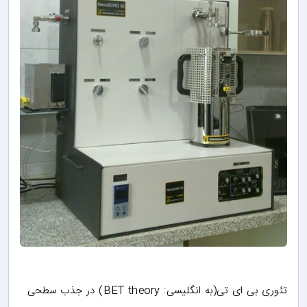
تئوری بی ای تی(به انگلیسی: BET theory) در جذب سطحی