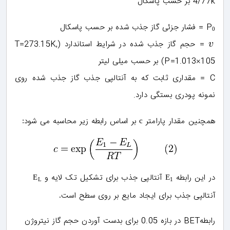
4/77k بر حسب پاسکال
P
=
فشار جزئی گاز جذب شده بر حسب پاسکال
0
= حجم گاز جذب شده در شرایط استاندارد (T=273.15K,
P=1.013×105) بر حسب میلی لیتر
C = مقداری ثابت که به آنتالپی جذب گاز جذب شده روی
نمونه پودری بستگی دارد.
همچنین مقدار پارامتر
بر اساس رابطه زیر محاسبه می شود
:
c
در این رابطه
آنتالپی جذب برای تشکیل تک لایه و
E
E
L
1
آنتالپی جذب برای ایجاد مایع بر روی سطح است
.
رابطهBET در بازه 0.05 برای بدست آوردن حجم گاز نیتروژن