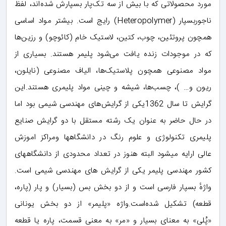
مورد محصولاتی که با بیش از سه تک‌پار بسپارش شده‌اند، لفظ
ناجوربسپار (Heteropolymer) رایج است. بیشتر مواد اساسی
همچون پروتئین، چوب، کتین، لاستیک خام (کائوچو) و رزین‌ها
که در موجودات زنده یافت می‌شود پلیمر هستند. بسیاری از
مواد مصنوعی همچون پلاستیک‌ها، الیاف مصنوعی (نایلون،
ریون و… )، چسب‌ها، شیشه و چینی مواد پلیمری هستند.این
گرایش تا سال 1362یکی از گرایش‌های مهندسی شیمی بود اما
در حال حاضر به عنوان یک رشته مستقل با دو گرایش صنایع
پلیمری تکنولوژی و علوم رنگ در دانشگاهها ومراکز اموزش
عالی ارایه میشود البته هنوز در تعداد محدودی از دانشگاههای
کشور مهندسی پلیمر یکی از گرایش های مهندسی شیمی است.
واژهٔ بسپار فارسی است و از دو بخش بس (بسیار) و پار (پاره،
قطعه) تشکیل شده‌است.واژه «پلیمر» از دو بخش یونانی
«پُلی» به معنای بسیار و «مر» به معنی قسمت، پاره یا قطعه