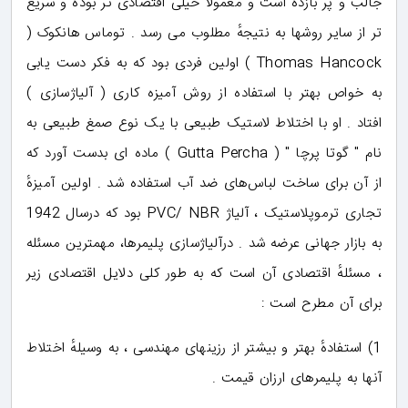
جالب و پر بازده است و معمولاً خیلی اقتصادی تر بوده و سریع
تر از سایر روشها به نتیجهٔ مطلوب می رسد . توماس هانکوک (
Thomas Hancock ) اولین فردی بود که به فکر دست یابی
به خواص بهتر با استفاده از روش آمیزه کاری ( آلیاژسازی )
افتاد . او با اختلاط لاستیک طبیعی با یک نوع صمغ طبیعی به
نام " گوتا پرچا " ( Gutta Percha ) ماده ای بدست آورد که
از آن برای ساخت لباس‌های ضد آب استفاده شد . اولین آمیزهٔ
تجاری ترموپلاستیک ، آلیاژ PVC/ NBR بود که درسال 1942
به بازار جهانی عرضه شد . درآلیاژسازی پلیمرها، مهمترین مسئله
، مسئلهٔ اقتصادی آن است که به طور کلی دلایل اقتصادی زیر
برای آن مطرح است :
1) استفادهٔ بهتر و بیشتر از رزینهای مهندسی ، به وسیلهٔ اختلاط
آنها به پلیمرهای ارزان قیمت .